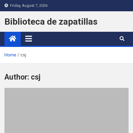
Skip
Friday, August 7, 2026
to
content
Biblioteca de zapatillas
Home
csj
Author:
csj