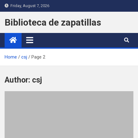
Skip
Friday, August 7, 2026
to
content
Biblioteca de zapatillas
Home
csj
Page 2
Author:
csj