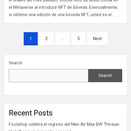
A finales del mes pasado, Stockx hizo su debut oficial en
el Metaverse al introducir NFT de bóveda. Esencialmente,
si obtiene una edición de una bóveda NFT, usted es el…
Posts
1
2
…
5
Next
navigation
Search
Search
Recent Posts
Footshop celebra el regreso del Nike Air Max BW “Persian