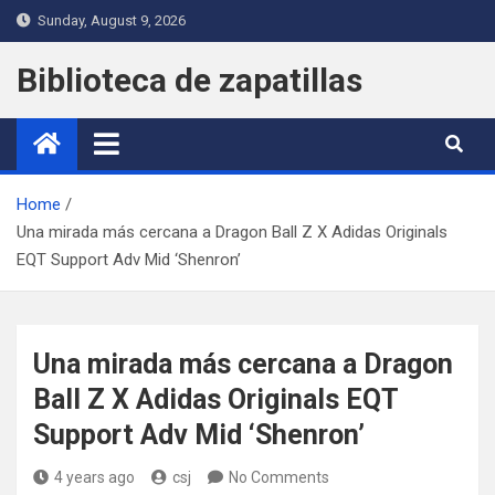
Skip
Sunday, August 9, 2026
to
content
Biblioteca de zapatillas
Home
Una mirada más cercana a Dragon Ball Z X Adidas Originals
EQT Support Adv Mid ‘Shenron’
Una mirada más cercana a Dragon
Ball Z X Adidas Originals EQT
Support Adv Mid ‘Shenron’
4 years ago
csj
No Comments