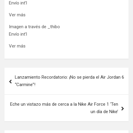
Envío int’l
Ver más
Imagen a través de _thibo
Envío int’l
Ver más
Post
Lanzamiento Recordatorio: ¡No se pierda el Air Jordan 6
navigation
“Carmine”!
Eche un vistazo más de cerca a la Nike Air Force 1 ‘Ten
un día de Nike’