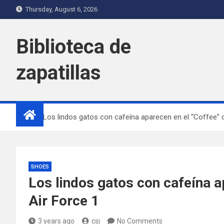
Skip
Thursday, August 6, 2026
to
content
Biblioteca de
zapatillas
Home
Los lindos gatos con cafeína aparecen en el “Coffee” d
SHOES
Los lindos gatos con cafeína a
Air Force 1
3 years ago
csj
No Comments