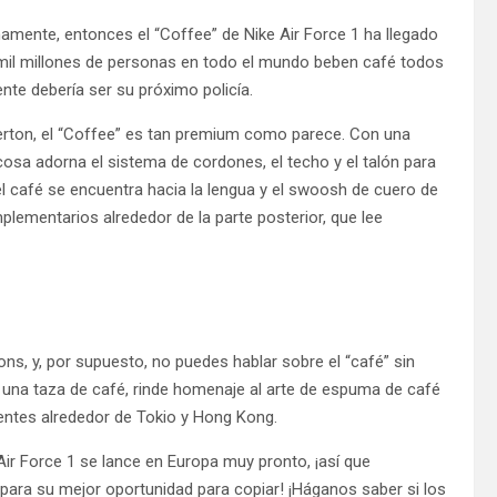
mamente, entonces el “Coffee” de Nike Air Force 1 ha llegado
e mil millones de personas en todo el mundo beben café todos
ente debería ser su próximo policía.
verton, el “Coffee” es tan premium como parece. Con una
osa adorna el sistema de cordones, el techo y el talón para
el café se encuentra hacia la lengua y el swoosh de cuero de
plementarios alrededor de la parte posterior, que lee
, y, por supuesto, no puedes hablar sobre el “café” sin
 una taza de café, rinde homenaje al arte de espuma de café
entes alrededor de Tokio y Hong Kong.
 Air Force 1 se lance en Europa muy pronto, ¡así que
ara su mejor oportunidad para copiar! ¡Háganos saber si los