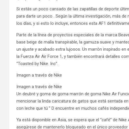
Si estás un poco cansado de las zapatillas de deporte últi
para darte un poco . Según la última investigación, más d
los días, y si esto lo incluye, entonces esta AF1 definitivam
Parte de la línea de proyectos especiales de la marca Bea
base beige de malla transpirable, la gamuza suave y mantec
un ajuste y acabado extra lujosos. Un marrón inspirado en 
la Fuerza Air Air Force 1, y también encontrará detalles com
“Toasted by Nike. Inc”.
Imagen a través de Nike
Imagen a través de Nike
Un deubré y goma de goma marrón de goma Nike Air Funcions
mencionar la linda caricatura de gatos que está sentada en
con leche que tú ” D encuentre en muchos cafés independi
Ya está disponible en Asia, se espera que el “café” de Nike
asegúrese de mantenerlo bloqueado en el único proveedor p