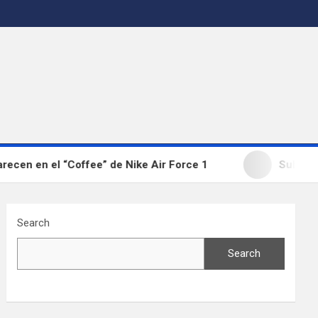
en en el “Coffee” de Nike Air Force 1
Sube a su j
Search
Search