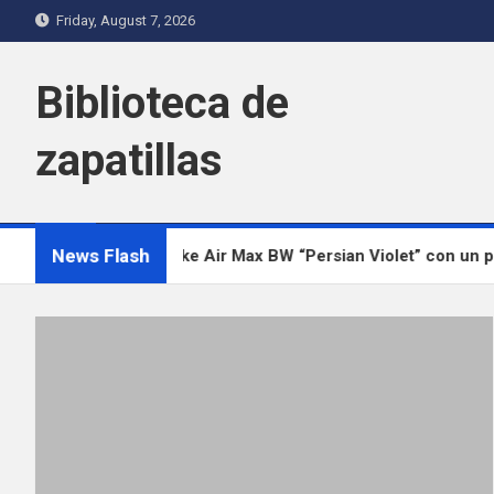
Skip
Friday, August 7, 2026
to
content
Biblioteca de
zapatillas
News Flash
a el regreso del Nike Air Max BW “Persian Violet” con un proy