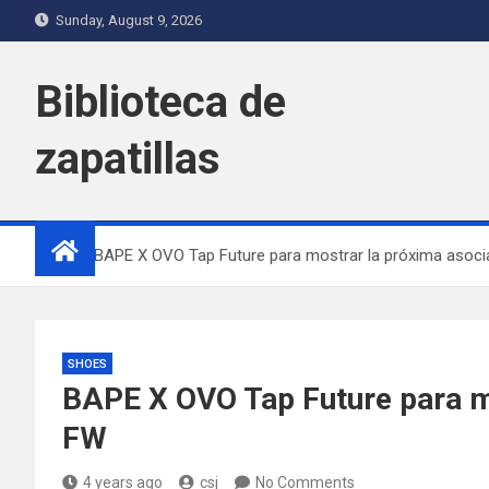
Skip
Sunday, August 9, 2026
to
content
Biblioteca de
zapatillas
Home
BAPE X OVO Tap Future para mostrar la próxima asoc
SHOES
BAPE X OVO Tap Future para m
FW
4 years ago
csj
No Comments