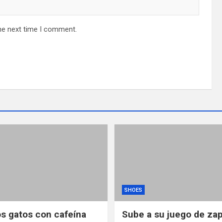
he next time I comment.
SHOES
os gatos con cafeína
Sube a su juego de za