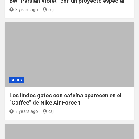
BW “Persian Violet” con un proyecto especial
3 years ago
csj
SHOES
Los lindos gatos con cafeína aparecen en el
“Coffee” de Nike Air Force 1
3 years ago
csj