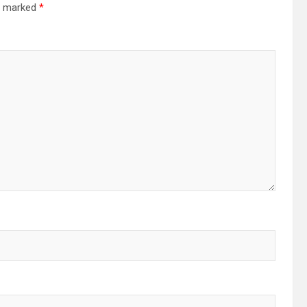
re marked
*