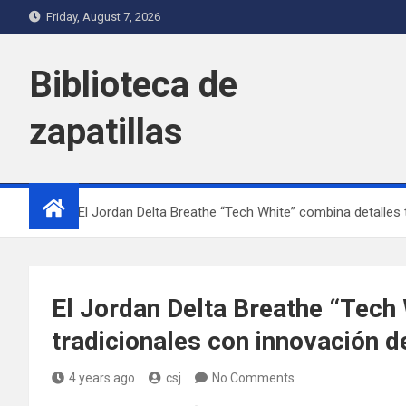
Skip
Friday, August 7, 2026
to
content
Biblioteca de
zapatillas
Home
El Jordan Delta Breathe “Tech White” combina detalles 
El Jordan Delta Breathe “Tech
tradicionales con innovación d
4 years ago
csj
No Comments