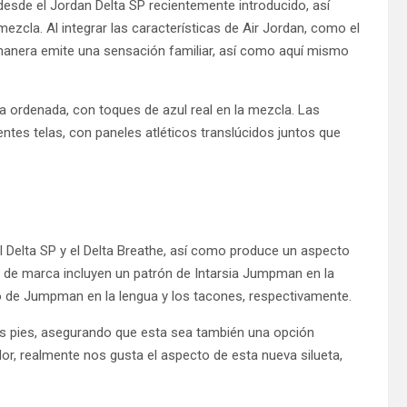
esde el Jordan Delta SP recientemente introducido, así
zcla. Al integrar las características de Air Jordan, como el
manera emite una sensación familiar, así como aquí mismo
cia ordenada, con toques de azul real en la mezcla. Las
ntes telas, con paneles atléticos translúcidos juntos que
 el Delta SP y el Delta Breathe, así como produce un aspecto
s de marca incluyen un patrón de Intarsia Jumpman en la
ipo de Jumpman en la lengua y los tacones, respectivamente.
los pies, asegurando que esta sea también una opción
dor, realmente nos gusta el aspecto de esta nueva silueta,